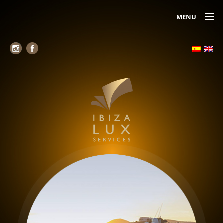
MENU
Alojamiento
Alquiler de yates
Servicio de Jets (Air Taxi)
Alquiler de coches
Chóferes
Seguridad
Belleza y relax
Reservas de mesas VIP