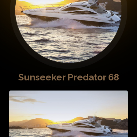
Chefs y Catering
Celebraciones
Guía acompañante
Servicios especiales
Quiénes Somos
Qué ofrecemos
Sunseeker Predator 68
Propietarios
Contacto