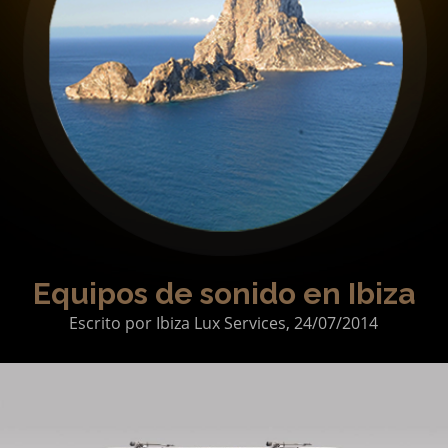
Chefs y Catering
Celebraciones
Guía acompañante
Servicios especiales
Quiénes Somos
Qué ofrecemos
Propietarios
Equipos de sonido en Ibiza
Escrito por
Ibiza Lux Services,
24/07/2014
Contacto