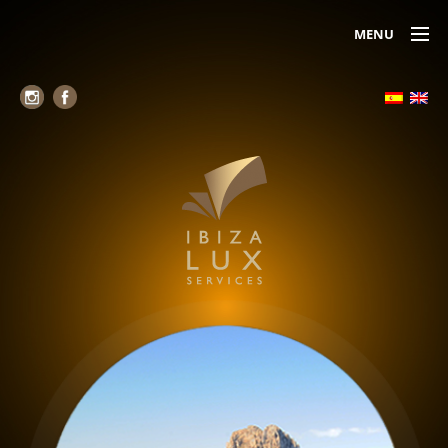
MENU
Alojamiento
Alquiler de yates
Servicio de Jets (Air Taxi)
Alquiler de coches
Chóferes
Seguridad
Belleza y relax
Reservas de mesas VIP