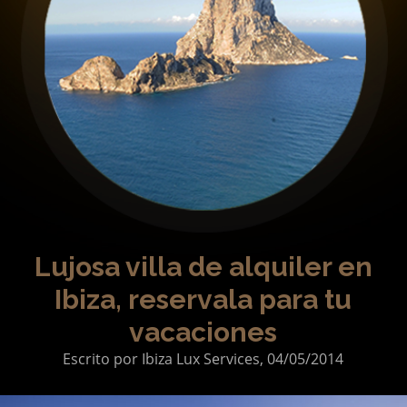
Chefs y Catering
Celebraciones
Guía acompañante
Servicios especiales
Quiénes Somos
Qué ofrecemos
Propietarios
Lujosa villa de alquiler en
Ibiza, reservala para tu
Contacto
vacaciones
Escrito por
Ibiza Lux Services,
04/05/2014