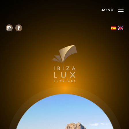
MENU
Alojamiento
Alquiler de yates
Servicio de Jets (Air Taxi)
Alquiler de coches
Chóferes
Seguridad
Belleza y relax
Reservas de mesas VIP