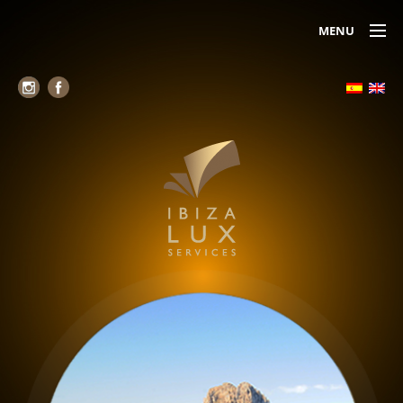
MENU
Alojamiento
Alquiler de yates
Servicio de Jets (Air Taxi)
Alquiler de coches
Chóferes
Seguridad
Belleza y relax
Reservas de mesas VIP