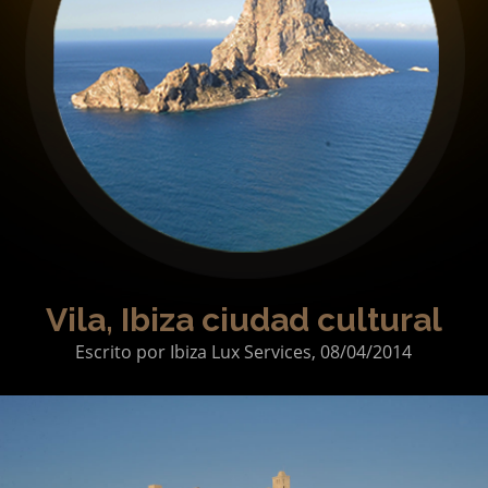
Chefs y Catering
Celebraciones
Guía acompañante
Servicios especiales
Quiénes Somos
Qué ofrecemos
Propietarios
Vila, Ibiza ciudad cultural
Escrito por
Ibiza Lux Services,
08/04/2014
Contacto